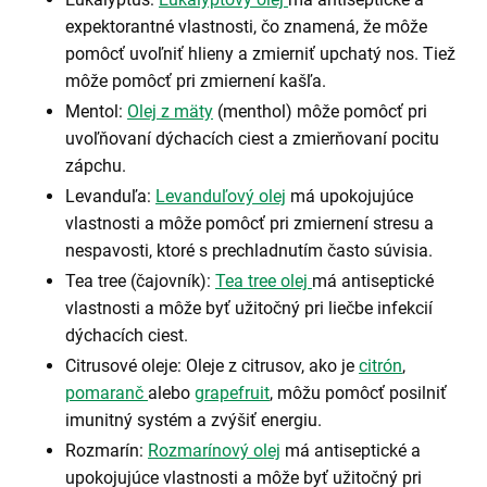
expektorantné vlastnosti, čo znamená, že môže
pomôcť uvoľniť hlieny a zmierniť upchatý nos. Tiež
môže pomôcť pri zmiernení kašľa.
Mentol:
Olej z mäty
(menthol) môže pomôcť pri
uvoľňovaní dýchacích ciest a zmierňovaní pocitu
zápchu.
Levanduľa:
Levanduľový olej
má upokojujúce
vlastnosti a môže pomôcť pri zmiernení stresu a
nespavosti, ktoré s prechladnutím často súvisia.
Tea tree (čajovník):
Tea tree olej
má antiseptické
vlastnosti a môže byť užitočný pri liečbe infekcií
dýchacích ciest.
Citrusové oleje: Oleje z citrusov, ako je
citrón
,
pomaranč
alebo
grapefruit
, môžu pomôcť posilniť
imunitný systém a zvýšiť energiu.
Rozmarín:
Rozmarínový olej
má antiseptické a
upokojujúce vlastnosti a môže byť užitočný pri